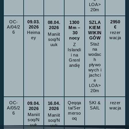
LOA>
20m
OC-
09.03.
2950
08.04.
1300
SZLA
A/04/2
2026
€
2026
Mm
KIEM
–
6
Heima
rezer
30
WIKIN
Maniit
ey
wacja
nocy
GÓW
soq/N
Staż
uuk
Z
na
Islandi
wodac
i na
h
Grenl
pływo
andię
wych i
jachci
e
LOA>
20m
OC-
Qeqqa
SKI &
rezer
09.04.
16.04.
A/05/2
ta/Ser
SAIL
wacja
2026
2026
6
merso
Maniit
Maniit
oq
soq/N
soq/N
uuk
uuk