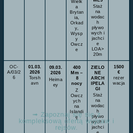
Wielk
Staż
a
na
Brytan
wodac
ia,
h
Orkad
pływo
y,
wych i
Wysp
jachci
y
e
Owcz
LOA>
e
20m
OC-
01.03.
1500
09.03.
400
ZIELO
A/03/2
2026
€
2026
Mm
NE
–
6
Torsh
rezer
8
ARCH
Heima
avn
wacja
nocy
IPELA
ey
GI
Z
Staż
Owcz
na
ych
wodac
na
h
Islandi
➟ Zapoznaj się się z
pływo
ę
kompleksową ofertą wypraw i
wych i
rejsów.
jachci
e