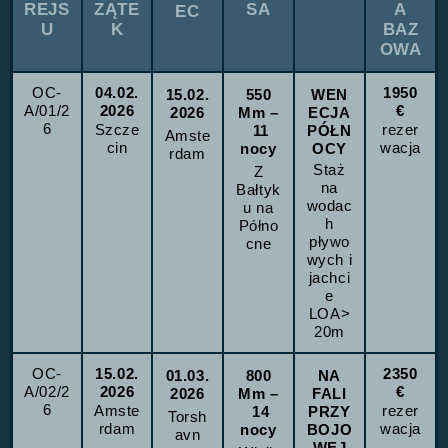
REJS
ZĄTE
SA
A
EC
U
K
BAZ
OWA
OC-
04.02.
1950
15.02.
550
WEN
A/01/2
2026
€
2026
Mm
ECJA
–
6
Szcze
rezer
11
PÓŁN
Amste
cin
wacja
nocy
OCY
rdam
Staż
Z
na
Bałtyk
wodac
u na
h
Półno
pływo
cne
wych i
jachci
e
LOA>
20m
OC-
15.02.
2350
01.03.
800
NA
A/02/2
2026
€
2026
Mm
FALI
–
6
Amste
rezer
14
PRZY
Torsh
rdam
wacja
nocy
BOJO
avn
WEJ