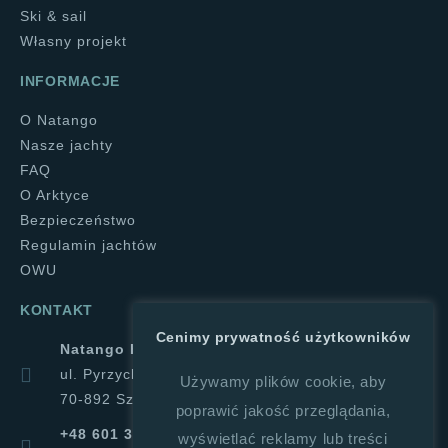
Ski & sail
Własny projekt
INFORMACJE
O Natango
Nasze jachty
FAQ
O Arktyce
Bezpieczeństwo
Regulamin jachtów
OWU
KONTAKT
Cenimy prywatność użytkowników
Natango Halina Górajek
ul. Pyrzycka 1a
Używamy plików cookie, aby
70-892 Szczecin
poprawić jakość przeglądania,
+48 601 347 019
wyświetlać reklamy lub treści