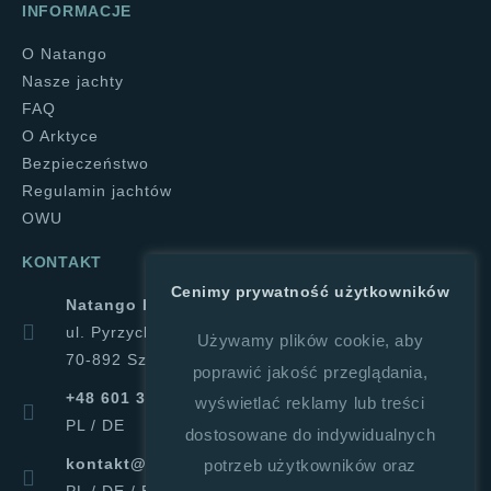
INFORMACJE
O Natango
Nasze jachty
FAQ
O Arktyce
Bezpieczeństwo
Regulamin jachtów
OWU
KONTAKT
Cenimy prywatność użytkowników
Natango Halina Górajek
ul. Pyrzycka 1a
Używamy plików cookie, aby
70-892 Szczecin
poprawić jakość przeglądania,
+48 601 347 019
wyświetlać reklamy lub treści
PL / DE
dostosowane do indywidualnych
kontakt@natango.pl
potrzeb użytkowników oraz
PL / DE / ENG