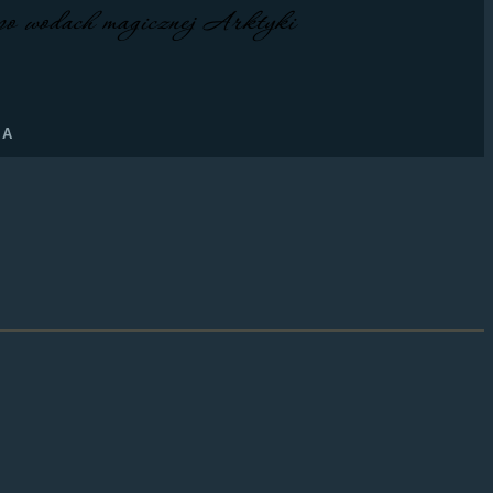
po wodach magicznej Arktyki
IA