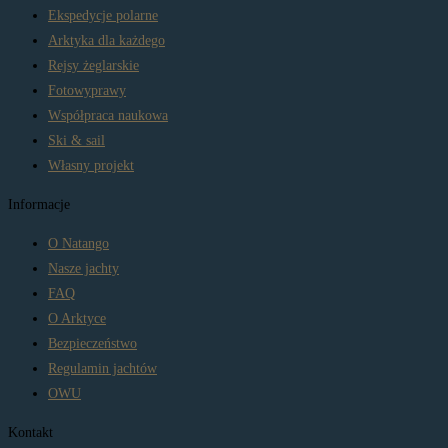
Ekspedycje polarne
Arktyka dla każdego
Rejsy żeglarskie
Fotowyprawy
Współpraca naukowa
Ski & sail
Własny projekt
Informacje
O Natango
Nasze jachty
FAQ
O Arktyce
Bezpieczeństwo
Regulamin jachtów
OWU
Kontakt