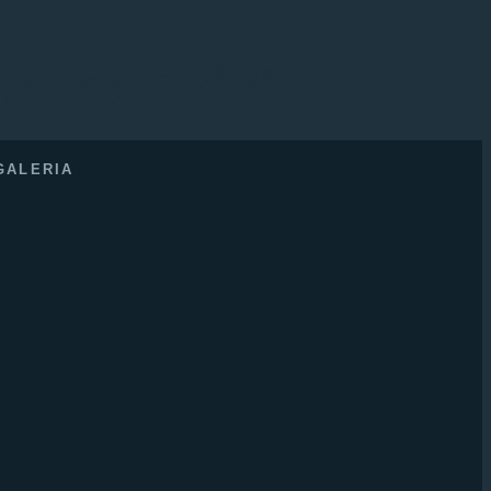
agicznej Arktyki
GALERIA