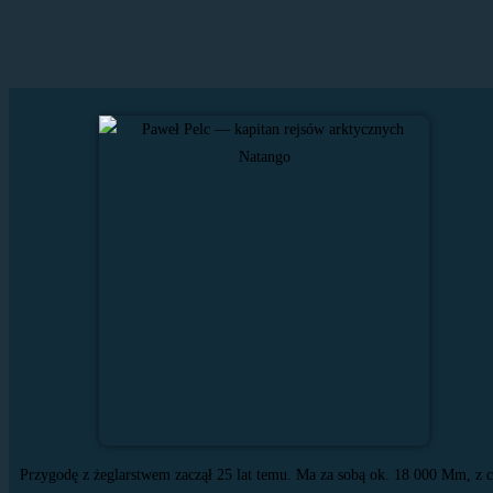
Przygodę z żeglarstwem zaczął 25 lat temu. Ma za sobą ok. 18 000 Mm, z