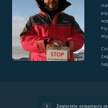
sta
poj
wyp
Psy
Wy
Czł
Żeg
żeg
Żeglarskie osiągnięcia 
1