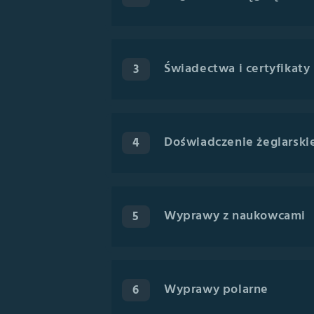
Świadectwa i certyfikaty
3
Doświadczenie żeglarski
4
Wyprawy z naukowcami
5
Wyprawy polarne
6