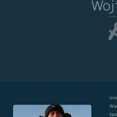
Woj
Uro
War
Spo