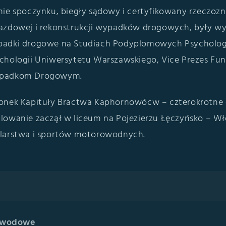
nie spoczynku, biegły sądowy i certyfikowany rzeczozn
azdowej i rekonstrukcji wypadków drogowych, były w
adki drogowe na Studiach Podyplomowych Psychologi
chologii Uniwersytetu Warszawskiego, Vice Prezes Fun
padkom Drogowym.
onek Kapituły Bractwa Kaphornowócw – czterokrotne o
lowanie zaczął w liceum na Pojezierzu Łęczyńsko – Wł
larstwa i sportów motorowodnych.
zawodowe