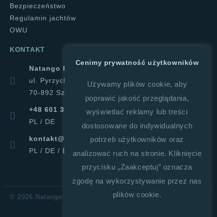
Bezpieczeństwo
Regulamin jachtów
OWU
KONTAKT
Cenimy prywatność użytkowników
Natango Halina Górajek
ul. Pyrzycka 1a
Używamy plików cookie, aby
70-892 Szczecin
poprawić jakość przeglądania,
+48 601 347 019
wyświetlać reklamy lub treści
PL / DE
dostosowane do indywidualnych
kontakt@natango.pl
potrzeb użytkowników oraz
PL / DE / ENG
analizować ruch na stronie. Kliknięcie
przycisku „Zaakceptuj” oznacza
zgodę na wykorzystywanie przez nas
plików cookie.
© 2026 Natango