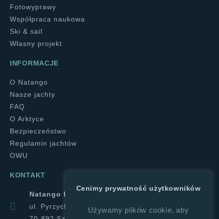
Fotowyprawy
Współpraca naukowa
Ski & sail
Własny projekt
INFORMACJE
O Natango
Nasze jachty
FAQ
O Arktyce
Bezpieczeństwo
Regulamin jachtów
OWU
KONTAKT
Cenimy prywatność użytkowników
Natango Halina Górajek
ul. Pyrzycka 1a
Używamy plików cookie, aby
70-892 Szczecin