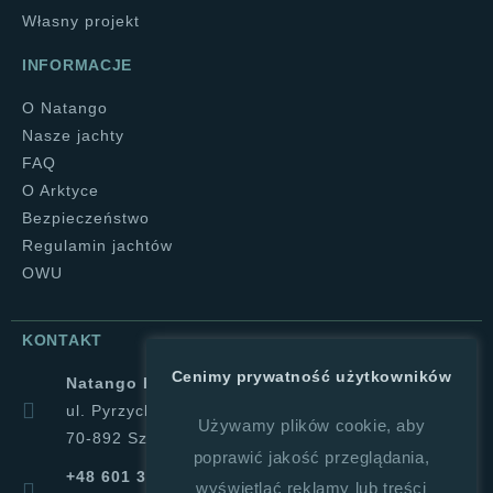
Własny projekt
INFORMACJE
O Natango
Nasze jachty
FAQ
O Arktyce
Bezpieczeństwo
Regulamin jachtów
OWU
KONTAKT
Cenimy prywatność użytkowników
Natango Halina Górajek
ul. Pyrzycka 1a
Używamy plików cookie, aby
70-892 Szczecin
poprawić jakość przeglądania,
+48 601 347 019
wyświetlać reklamy lub treści