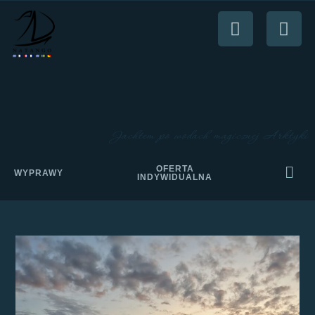
Jachtem po wodach magicznej Arktyki
OFERTA
WYPRAWY
INDYWIDUALNA