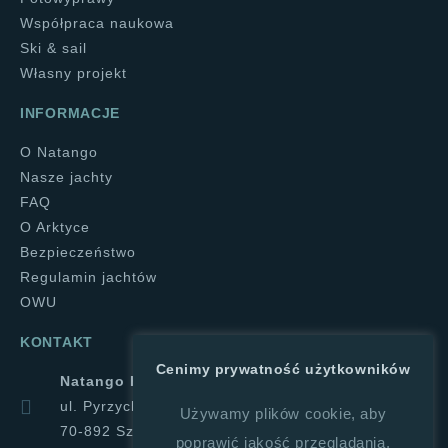
Współpraca naukowa
Ski & sail
Własny projekt
INFORMACJE
O Natango
Nasze jachty
FAQ
O Arktyce
Bezpieczeństwo
Regulamin jachtów
OWU
KONTAKT
Cenimy prywatność użytkowników
Natango Halina Górajek
ul. Pyrzycka 1a
Używamy plików cookie, aby
70-892 Szczecin
poprawić jakość przeglądania,