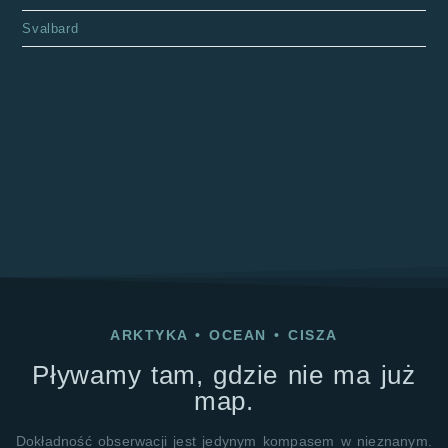
Svalbard
ARKTYKA
•
OCEAN
•
CISZA
Pływamy tam, gdzie nie ma już
map.
Dokładność obserwacji jest jedynym kompasem w nieznanym.