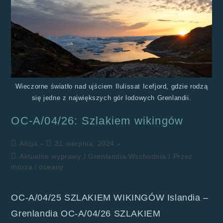
Wieczorne światło nad ujściem Ilulissat Icefjord, gdzie rodzą
się jedne z największych gór lodowych Grenlandii.
OC-A/04/26: Szlakiem wikingów
Alicja
31 sierpnia, 2024
Aktualne wyprawy
/
Grenlandia Wschodnia
/
Przez
morza i oceany
OC-A/04/25 SZLAKIEM WIKINGÓW Islandia –
Grenlandia OC-A/04/26 SZLAKIEM