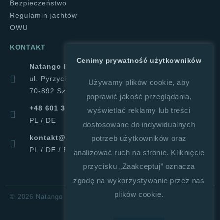
Bezpieczeństwo
Regulamin jachtów
OWU
KONTAKT
Cenimy prywatność użytkowników
Natango Halina Górajek
ul. Pyrzycka 1a
Używamy plików cookie, aby
70-892 Szczecin
poprawić jakość przeglądania,
+48 601 347 019
wyświetlać reklamy lub treści
PL / DE
dostosowane do indywidualnych
kontakt@natango.pl
potrzeb użytkowników oraz
PL / DE / ENG
analizować ruch na stronie. Kliknięcie
przycisku „Zaakceptuj” oznacza
zgodę na wykorzystywanie przez nas
plików cookie.
© 2026 Natango