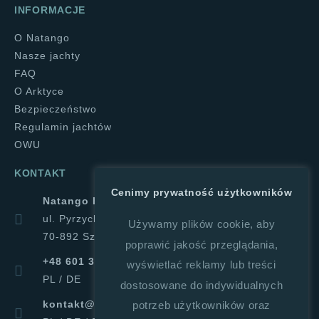
INFORMACJE
O Natango
Nasze jachty
FAQ
O Arktyce
Bezpieczeństwo
Regulamin jachtów
OWU
KONTAKT
Cenimy prywatność użytkowników
Natango Halina Górajek
ul. Pyrzycka 1a
Używamy plików cookie, aby
70-892 Szczecin
poprawić jakość przeglądania,
+48 601 347 019
wyświetlać reklamy lub treści
PL / DE
dostosowane do indywidualnych
kontakt@natango.pl
potrzeb użytkowników oraz