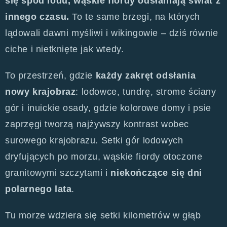
się spod lodu, wąskie fiordy odsłaniają świat z
innego czasu.
To te same brzegi, na których
lądowali dawni myśliwi i wikingowie – dziś równie
ciche i nietknięte jak wtedy.
To przestrzeń, gdzie
każdy zakręt odsłania
nowy krajobraz
: lodowce, tundrę, strome ściany
gór i inuickie osady, gdzie kolorowe domy i psie
zaprzęgi tworzą najżywszy kontrast wobec
surowego krajobrazu. Setki gór lodowych
dryfujących po morzu, wąskie fiordy otoczone
granitowymi szczytami i
niekończące się dni
polarnego lata
.
Tu morze wdziera się setki kilometrów w głąb