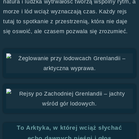
natura i ludzka wytrwałość tworzą wspólny rytm, a
morze i lód wciąż wyznaczają czas. Każdy rejs
tutaj to spotkanie z przestrzenią, która nie daje
się oswoić, ale czasem pozwala się zrozumieć.
To Arktyka, w której wciąż słychać
echo dawnych pieśni i głos