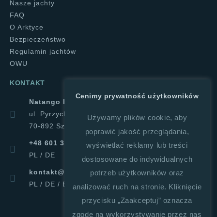
Nasze jachty
FAQ
O Arktyce
Bezpieczeństwo
Regulamin jachtów
OWU
KONTAKT
Cenimy prywatność użytkowników
Natango Halina Górajek
ul. Pyrzycka 1a
Używamy plików cookie, aby
70-892 Szczecin
poprawić jakość przeglądania,
+48 601 347 019
wyświetlać reklamy lub treści
PL / DE
dostosowane do indywidualnych
kontakt@natango.pl
potrzeb użytkowników oraz
PL / DE / ENG
analizować ruch na stronie. Kliknięcie
przycisku „Zaakceptuj” oznacza
zgodę na wykorzystywanie przez nas