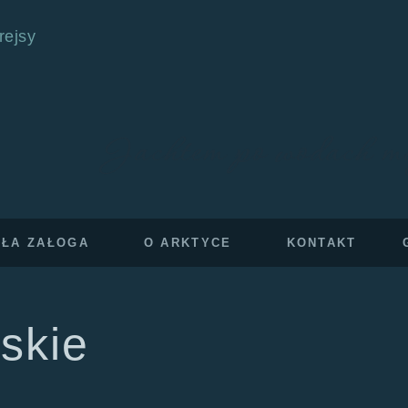
Jachtem po wodach m
AŁA ZAŁOGA
O ARKTYCE
KONTAKT
skie