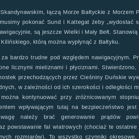
 Skandynawskim, łączą Morze Bałtyckie z Morzem 
 musimy pokonać Sund i Kattegat żeby „wydostać s
awigacyjnie, są jeszcze Wielki i Mały Bełt. Stanowi
Kilińskiego, którą można wypłynąć z Bałtyku.
e za bardzo trudne pod względem nawigacyjnym. P
one licznymi mieliznami i płyciznami. Stwierdzono,
dnostek przechodzących przez Cieśniny Duńskie wyw
ych, w zależności od ich szerokości i odległości 
 można kontynuować przy zróżnicowanym stopniu
entem wpływającym tutaj na bezpieczeństwo jest 
uwagę należy brać generowanie prądów powie
 powstawanie fal wiatrowych (chociaż te ostatnie
nych rozmiarów). To wszystko czynniki okresowe, k