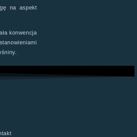
agę na aspekt
wała konwencja
ostanowieniami
śniny.
takt