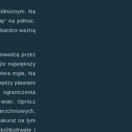
Północnym. Na
ię” na północ.
ą bardzo ważną
rowadzą przez
 że największy
iera mgła. Na
między pławami
 ograniczenia
wiatr. Oprócz
rzchniowych,
 akurat na tym
rótkotrwałe i